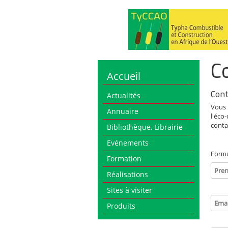
C
Accueil
Cont
Actualités
Vous 
Annuaire
l'éco
conta
Bibliothèque, Librairie
Evénements
Formu
Formation
Pre
Réalisations
Sites à visiter
Emai
Produits