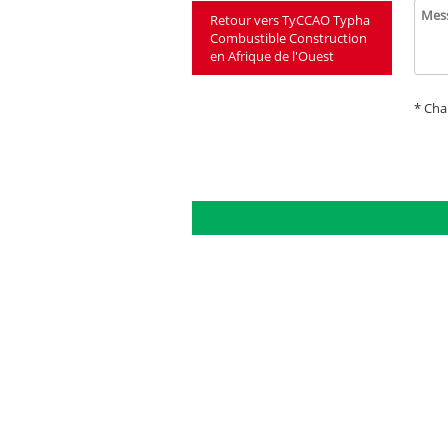
Mes
Retour vers TyCCAO Typha
Combustible Construction
en Afrique de l'Ouest
* Cha