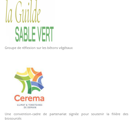
Groupe de réflexion sur les bétons végétaux
Une convention-cadre de partenariat signée pour soutenir la filière des
biosourcés